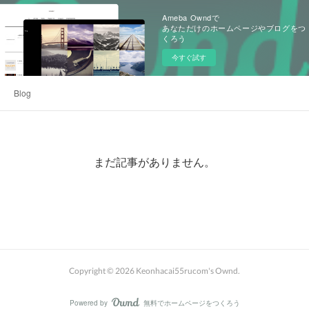
Ameba Owndで
あなただけのホームページやブログをつ
くろう
今すぐ試す
Blog
まだ記事がありません。
Copyright ©
2026
Keonhacai55rucom's Ownd
.
Powered by
無料でホームページをつくろう
AmebaOwnd